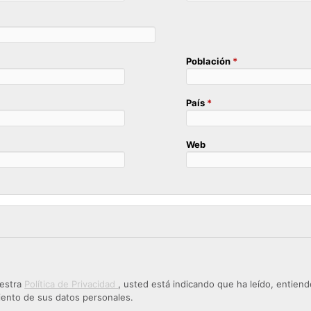
Población
*
País
*
Web
uestra
Política de Privacidad
, usted está indicando que ha leído, entiend
miento de sus datos personales.