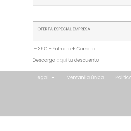
OFERTA ESPECIAL EMPRESA
– 35€ – Entrada + Comida
Descarga
aquí
tu descuento
Legal
Ventanilla única
Políti