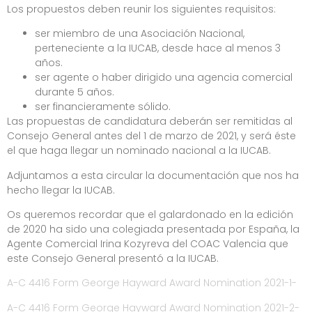
Los propuestos deben reunir los siguientes requisitos:
ser miembro de una Asociación Nacional,
perteneciente a la IUCAB, desde hace al menos 3
años.
ser agente o haber dirigido una agencia comercial
durante 5 años.
ser financieramente sólido.
Las propuestas de candidatura deberán ser remitidas al
Consejo General antes del 1 de marzo de 2021, y será éste
el que haga llegar un nominado nacional a la IUCAB.
Adjuntamos a esta circular la documentación que nos ha
hecho llegar la IUCAB.
Os queremos recordar que el galardonado en la edición
de 2020 ha sido una colegiada presentada por España, la
Agente Comercial Irina Kozyreva del COAC Valencia que
este Consejo General presentó a la IUCAB.
A-C 4416 Form George Hayward Award Nomination 2021-1-
A-C 4416 Form George Hayward Award Nomination 2021-2-