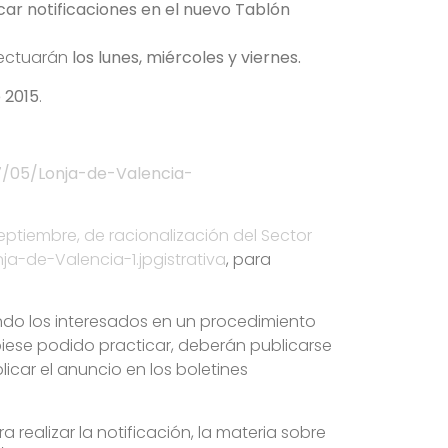
car notificaciones en el nuevo Tablón
fectuarán
los
lunes, miércoles y viernes
.
 2015
.
7/05/Lonja-de-Valencia-
septiembre, de racionalización del Sector
a-de-Valencia-1.jpgistrativa
, para
ando los interesados en un procedimiento
ubiese podido practicar, deberán publicarse
icar el anuncio en los boletines
realizar la notificación, la materia sobre