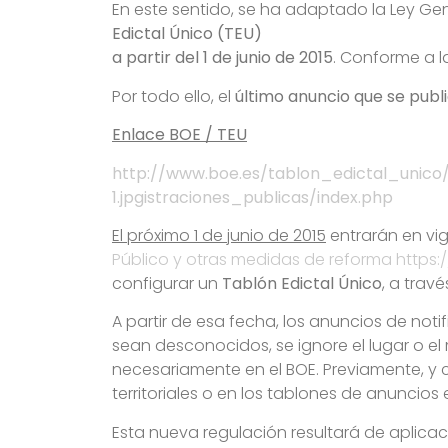
En este sentido, se ha adaptado la Ley Gene
Edictal Único (TEU)
a partir del 1 de junio de 2015
. Conforme a l
Por todo ello, el
último anuncio que se publ
Enlace BOE / TEU
http://www.boe.es/tablon_edictal_unico
1.jpgistraciones_publicas/index.php
El próximo 1 de junio de 2015
entrarán en vig
Público y otras medidas de reforma https
configurar un
Tablón Edictal Único
, a travé
A partir de esa fecha, los anuncios de not
sean desconocidos, se ignore el lugar o el
necesariamente en el BOE. Previamente, y c
territoriales o en los tablones de anuncios 
Esta nueva regulación resultará de aplicac