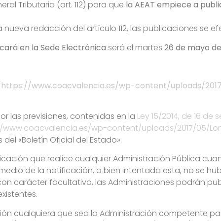
ral Tributaria (art. 112) para que
la AEAT empiece a publi
a nueva redacción del artículo 112, las publicaciones se e
icará en la Sede Electrónica
será el martes
26 de mayo de
/https://www.coacvalencia.es/wp-content/uploads/201
or las previsiones, contenidas en la
Ley 15/2014, de 16 de 
://www.coacvalencia.es/wp-content/uploads/2017/05/Lonj
s del «Boletín Oficial del Estado».
ificación que realice cualquier Administración Pública cu
 medio de la notificación, o bien intentada esta, no se h
on carácter facultativo, las Administraciones podrán publ
existentes.
ión cualquiera que sea la Administración competente para 