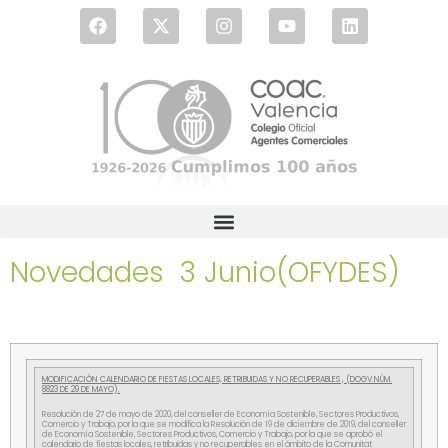
Novedades 3 Junio(OFYDES)
MODIFICACIÓN CALENDARIO DE FIESTAS LOCALES, RETRIBUIDAS Y NO RECUPERABLES , (DOGV.NÚM.
8823 DE 29 DE MAYO).
Resolución de 27 de mayo de 2020, del conseller de Economía Sostenible, Sectores Productivos,
Comercio y Trabajo, por la que se modifica la Resolución de 19 de diciembre de 2019, del conseller
de Economía Sostenible, Sectores Productivos, Comercio y Trabajo, por la que se aprobó el
calendario de fiestas locales, retribuidas y no recuperables en el ámbito de la Comunitat