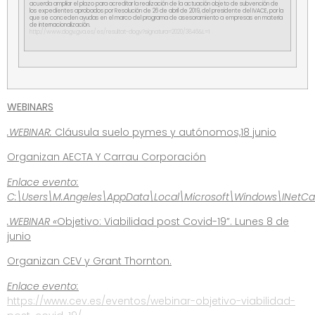
acuerda ampliar el plazo para acreditar la realización de la actuación objeto de subvención de
los expedientes aprobados por Resolución de 26 de abril de 2019, del presidente del IVACE, por la
que se conceden ayudas en el marco del programa de asesoramiento a empresas en materia
de internacionalización.
http://www.dogv.gva.es/es/resultat-dogv?signatura=2020/3846&L=1
WEBINARS
.WEBINAR:
Cláusula suelo pymes y autónomos,18 junio
Organizan AECTA Y Carrau Corporación
Enlace evento:
C:\Users\M.Angeles\AppData\Local\Microsoft\Windows\INetCa
.WEBINAR «
Objetivo: Viabilidad post Covid-19”. Lunes 8 de
junio
Organizan CEV y Grant Thornton.
Enlace evento:
https://www.cev.es/eventos/webinar-objetivo-viabilidad-