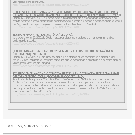
Valenciana, para el año 2020.
http://www.dogv.gva.es/es/resultat-dogv?signatura=2020/3797&L=1
FLEXIBILIZACIÓN DE DETERMINADAS RESTRICCIONES DE ÁMBITO NACIONAL ESTABLECIDAS TRAS LA
DECLARACIÓN DEL ESTADO DE ALARMA EN APLICACIÓN DE LA FASE 3, (BOE.NÚM. 153 DE 30 DE MAYO).
Orden SND/458/2020, de 30 de mayo, para la flexibilización de determinadas restricciones de
ámbito nacional establecidas tras la declaración del estado de alarma en aplicación de la fase 3
del Plan para la transición hacia una nueva normalidad. Ministerio de Sanidad.
https://www.boe.es/buscar/doc.php?id=BOE-A-2020-5469
INGRESO MÍNIMO VITAL, (BOE.NÚM. 154 DE 1 DE JUNIO).
Real Decreto-ley 20/2020, de 29 de mayo, por el que se establece el ingreso mínimo vital.
Jefatura del Estado.
https://www.boe.es/buscar/doc.php?id=BOE-A-2020-5493
CONDICIONES A APLICAR EN LAS FASES 2 Y 3 EN MATERIA DE SERVICIOS AÉREOS Y MARÍTIMOS,
(BOE.NÚM. 155 DE 2 DE JUNIO).
Orden SND/487/2020, de 1 de junio, por la que se establecen las condiciones a aplicar en las
fases 2 y 3 del Plan para la Transición hacia una Nueva Normalidad en materia de servicios aéreos
y marítimos. Ministerio de Sanidad.
https://www.boe.es/buscar/doc.php?id=BOE-A-2020-5567
RECUPERACIÓN DE LA ACTIVIDAD FORMATIVA PRESENCIAL EN LA FORMACIÓN PROFESIONAL PARA EL
EMPLEO EN EL ÁMBITO LABORAL, (DOGV.NÚM. 8825 DE 2 DE JUNIO).
Resolución de 1 de junio de 2020, de la Dirección General de LABORA Servicio Valenciano de
Empleo y Formación, por la que se adoptan medidas para la recuperación de la actividad
formativa presencial en la formación profesional para el empleo en el ámbito laboral, en el marco
de la implementación del Plan para la transición hacia una nueva normalidad. LABORA Servicio
Valenciano de Empleo y Formación.
http://www.dogv.gva.es/es/resultat-dogv?signatura=2020/3943&L=1
AYUDAS, SUBVENCIONES