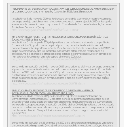
PARCIALMENTE SIN EFECTO LA CONVOCATORIA PARA EL EJERCICIO 2020 DE LAS AYUDAS EN MATERIA
DE COMERCIO, CONSUMO Y ARTESANÍA, (DOGV.NÚM. 8822bis DE 28 DE MAYO).
Resolución de 8 de mayo de 2020, de la directora general de Comercio, Artesanía y Consumo,
por la que se deja parcialmente sin efecto la convocatoria para el ejercicio 2020 de las ayudas
en materia de comercio, consumo y artesanía. Conselleria de Economía Sostenible, Sectores
Productivos, Comercio y Trabajo.
http://www.dogv.gva.es/datos/2020/05/28/pdf/2020_3820.pdf
AMPLIACIÓN PLAZO. FOMENTO DE INSTALACIONES DE AUTOCONSUMO DE ENERGÍA ELÉCTRICA,
(DOGV.NÚM. 8826 DE 3 DE JUNIO).
Resolución de 27 de mayo de 2020, del presidente del Instituto Valenciano de Competitividad
Empresarial (IVACE), por la que se amplía el plazo de presentación de solicitudes de la
convocatoria aprobada por Resolución de 18 de febrero de 2020, de la presidencia del IVACE, por
la que se convocan ayudas reembolsables destinadas al fomento de instalaciones de
autoconsumo de energía eléctrica, con cargo al fondo de promoción previsto en el marco del
Plan eólico de la Comunitat Valenciana, para el ejercicio 2020.IVACE.
http://www.dogv.gva.es/es/resultat-dogv?signatura=2020/3819&L=1
Extracto de la Resolución de 27 de mayo de 2020, del presidente del IVACE, por la que se amplía
el plazo de presentación de solicitudes de la convocatoria aprobada por Resolución de 18 de
febrero de 2020, de la presidencia del IVACE, por la que se convocan ayudas reembolsables
destinadas al fomento de instalaciones de autoconsumo de energía eléctrica, con cargo al
fondo de promoción previsto en el marco del Plan eólico de la Comunitat Valenciana, para el
ejercicio 2020.
http://www.dogv.gva.es/es/resultat-dogv?signatura=2020/3842&L=1
AMPLIACIÓN PLAZO. PROGRAMA DE ASESORAMIENTO A EMPRESAS EN MATERIA DE
INTERNACIONALIZACIÓN
,
(DOGV.NÚM. 8826 DE 3 DE JUNIO).
Resolución de 28 de mayo de 2020, de la directora adjunta del Instituto Valenciano de
Competitividad Empresarial (IVACE) y directora general de Internacionalización, por la que se
acuerda ampliar el plazo para acreditar la realización de la actuación objeto de subvención de
los expedientes aprobados por Resolución de 26 de abril de 2019, del presidente del IVACE, por la
que se conceden ayudas en el marco del programa de asesoramiento a empresas en materia
de internacionalización, Cheque tutorías internacionalización, con cargo al presupuesto del
ejercicio 2019.
http://www.dogv.gva.es/es/resultat-dogv?signatura=2020/3824&L=1
Extracto de la Resolución de 28 de mayo de 2020, de la directora adjunta del Instituto Valenciano
de Competitividad Empresarial (IVACE) y directora general de Internacionalización, por la que se