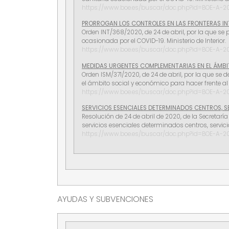
https://www.boe.es/buscar/doc.php?id=BOE-A-
PRORROGAN LOS CONTROLES EN LAS FRONTERAS INTER
Orden INT/368/2020, de 24 de abril, por la que se p
ocasionada por el COVID-19. Ministerio de Interior.
https://www.boe.es/buscar/doc.php?id=BOE-A-
MEDIDAS URGENTES COMPLEMENTARIAS EN EL ÁMBITO
Orden ISM/371/2020, de 24 de abril, por la que se 
el ámbito social y económico para hacer frente al 
https://www.boe.es/buscar/doc.php?id=BOE-A-
SERVICIOS ESENCIALES DETERMINADOS CENTROS, SER
Resolución de 24 de abril de 2020, de la Secretar
servicios esenciales determinados centros, servici
https://www.boe.es/buscar/doc.php?id=BOE-A-
AYUDAS Y SUBVENCIONES