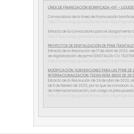
LÍNEA DE FINANCIACIÓN BONIFICADA «IVF – LIQUID
Convocatoria de la línea de financiación bonificad
http://www.dogv.gva.es/es/resultat-dogv?signat
Extracto de la convocatoria para el otorgamiento 
http://www.dogv.gva.es/es/resultat-dogv?signa
PROYECTOS DE DIGITALIZACIÓN DE PYME (DIGITALIZ
Extracto de la Resolución de 17 de abril de 2020,
de digitalización de pyme (DIGITALIZA-CV TELETRA
http://www.dogv.gva.es/es/resultat-dogv?signat
MODIFICACIÓN. SUBVENCIONES PARA LAS PYME DE 
INTERNACIONALIZACIÓN, (DOGV.NÚM. 8800 DE 28 DE
Extracto de la Resolución de 24 de abril de 2020, 
de 11 de febrero de 2020, por la que se convocan
de internacionalización, con cargo al presupuesto
http://www.dogv.gva.es/es/resultat-dogv?signat