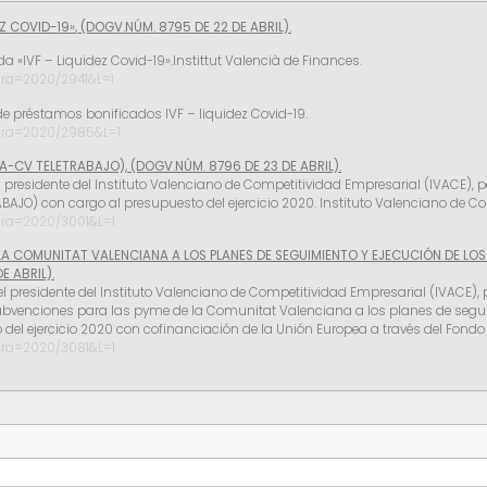
EZ COVID-19
»
, (DOGV.NÚM. 8795 DE 22 DE ABRIL).
a «IVF – Liquidez Covid-19».Instittut Valencià de Finances.
ura=2020/2941&L=1
de préstamos bonificados IVF – liquidez Covid-19.
tura=2020/2985&L=1
A-CV TELETRABAJO), (DOGV.NÚM. 8796 DE 23 DE ABRIL).
 del presidente del Instituto Valenciano de Competitividad Empresarial (IVACE)
BAJO) con cargo al presupuesto del ejercicio 2020. Instituto Valenciano de C
ura=2020/3001&L=1
LA COMUNITAT VALENCIANA A LOS PLANES DE SEGUIMIENTO Y EJECUCIÓN DE LO
 ABRIL).
del presidente del Instituto Valenciano de Competitividad Empresarial (IVACE),
 subvenciones para las pyme de la Comunitat Valenciana a los planes de segu
 del ejercicio 2020 con cofinanciación de la Unión Europea a través del Fondo 
ura=2020/3081&L=1