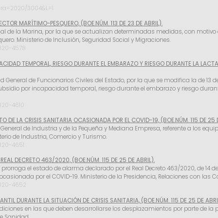
tura=2020/3004&L=1
ECTOR MARÍTIMO-PESQUERO, (BOE.NÚM. 113 DE 23 DE ABRIL).
ocial de la Marina, por la que se actualizan determinadas medidas, con motivo 
uero. Ministerio de Inclusión, Seguridad Social y Migraciones.
2020-4578
ACIDAD TEMPORAL, RIESGO DURANTE EL EMBARAZO Y RIESGO DURANTE LA LACTAN
d General de Funcionarios Civiles del Estado, por la que se modifica la de 13 de
bsidio por incapacidad temporal, riesgo durante el embarazo y riesgo durante
020-4610
 DE LA CRISIS SANITARIA OCASIONADA POR EL COVID-19, (BOE.NÚM. 115 DE 25 D
a General de Industria y de la Pequeña y Mediana Empresa, referente a los equip
terio de Industria, Comercio y Turismo.
020-4651
AL DECRETO 463/2020, (BOE.NÚM. 115 DE 25 DE ABRIL).
se prorroga el estado de alarma declarado por el Real Decreto 463/2020, de 14 d
a ocasionada por el COVID-19. Ministerio de la Presidencia, Relaciones con las
2020-4652
TIL DURANTE LA SITUACIÓN DE CRISIS SANITARIA, (BOE.NÚM. 115 DE 25 DE ABRIL
diciones en las que deben desarrollarse los desplazamientos por parte de la po
de Sanidad.