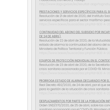
http://www.dogv.gva.es/es/resultat-dogv?signa
PRESTACIONES Y SERVICIOS ESPECÍFICOS PARA EL S
Resolución de 21 de abril de 2020, del Instituto S
servicios específicos para el sector marítimo-pesq
https://www.boe.es/buscar/doc.php?id=BOE-A-
CONTINUIDAD DEL ABONO DEL SUBSIDIO POR INCAP
DE 24 DE ABRIL).
Resolución de 22 de abril de 2020, de la Mutualida
estado de alarma la continuidad del abono del su
Ministerio de Política Territorial y Función Pública.
https://www.boe.es/buscar/doc.php?id=BOE-A-2
EQUIPOS DE PROTECCIÓN INDIVIDUAL EN EL CONTEXTO
Resolución de 23 de abril de 2020, de la Secretarí
crisis sanitaria ocasionada por el COVID-19. Minis
https://www.boe.es/buscar/doc.php?id=BOE-A-2
PRORROGA ESTADO DE ALARMA DECLARADO POR EL RE
Real Decreto 492/2020, de 24 de abril, por el que 
para la gestión de la situación de crisis sanitari
https://www.boe.es/buscar/doc.php?id=BOE-A-
DESPLAZAMIENTOS POR PARTE DE LA POBLACIÓN INFAN
Orden SND/370/2020, de 25 de abril, sobre las con
sanitaria ocasionada por el COVID-19. Ministerio 