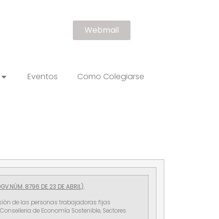
Webmail
Eventos
Como Colegiarse
V.NÚM. 8796 DE 23 DE ABRIL)
.
usión de las personas trabajadoras fijas
 Conselleria de Economía Sostenible, Sectores