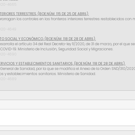
2020-4665
IORES TERRESTRES, (BOE.NÚM. 115 DE 25 DE ABRIL).
rorrogan los controles en las fronteras interiores terrestres restablecidos con m
2020-4649
 SOCIAL Y ECONÓMICO, (BOE.NÚM. 118 DE 28 DE ABRIL).
desarrolla el artículo 34 del Real Decreto-ley 11/2020, de 31 de marzo, por el
COVID-19. Ministerio de Inclusión, Seguridad Social y Migraciones.
2020-4690
VICIOS Y ESTABLECIMIENTOS SANITARIOS, (BOE.NÚM. 118 DE 28 DE ABRIL).
ía General de Sanidad, por la que se modifica el Anexo de la Orden SND/310/202
os y establecimientos sanitarios. Ministerio de Sanidad.
2020-4689