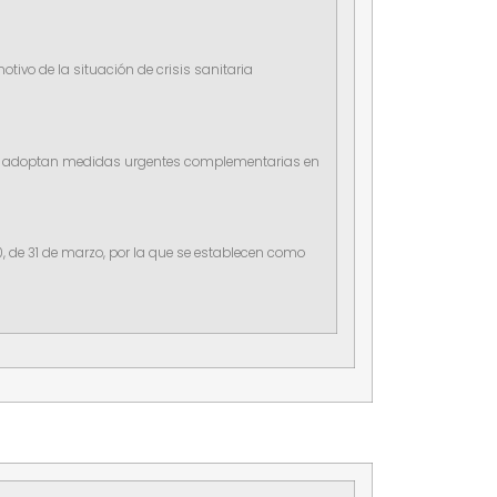
otivo de la situación de crisis sanitaria
 que se adoptan medidas urgentes complementarias en
0, de 31 de marzo, por la que se establecen como