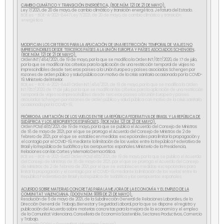
CAMBIO CLIMÁTICO Y TRANSICIÓN ENERGÉTICA, (BOE.NÚM. 121 DE 21 DE MAYO).
Ley 7/2021, de 20 de mayo, de cambio climático y transición energética. Jefatura del Estado.
BOE.es – BOE-A-2021-8447 Ley 7/2021, de 20 de mayo, de cambio climático y transición
energética.
MODIFICAN LOS CRITERIOS PARA LA APLICACIÓN DE UNA RESTRICCIÓN TEMPORAL DE VIAJES NO
IMPRESCINDIBLES DESDE TERCEROS PAÍSES A LA UNIÓN EUROPEA Y PAÍSES ASOCIADOS SCHENGEN,
(BOE.NÚM. 121 DE 21 DE MAYO).
Orden INT/484/2021, de 19 de mayo, por la que se modifica la Orden INT/657/2020, de 17 de julio,
por la que se modifican los criterios para la aplicación de una restricción temporal de viajes no
imprescindibles desde terceros países a la Unión Europea y países asociados Schengen por
razones de orden público y salud pública con motivo de la crisis sanitaria ocasionada por la COVID-
19. Ministerio del Interior.
BOE.es – BOE-A-2021-8449 Orden INT/484/2021, de 19 de mayo, por la que se modifica la Orden
INT/657/2020, de 17 de julio, por la que se modifican los criterios para la aplicación de una restricción
temporal de viajes no imprescindibles desde terceros países a la Unión Europea y países
asociados Schengen por razones de orden público y salud pública con motivo de la crisis sanitaria
ocasionada por la COVID-19.
PRÓRROGA. LIMITACIÓN DE LOS VUELOS ENTRE LA REPÚBLICA FEDERATIVA DE BRASIL Y LA REPÚBLICA DE
SUDÁFRICA Y LOS AEROPUERTOS ESPAÑOLES, (BOE.NÚM. 121 DE 21 DE MAYO).
Orden PCM/485/2021, de 19 de mayo, por la que se publica el Acuerdo del Consejo de Ministros
de 18 de mayo de 2021, por el que se prorroga el Acuerdo del Consejo de Ministros de 2 de
febrero de 2021, por el que se establecen medidas excepcionales para limitar la propagación y
el contagio por el COVID-19, mediante la limitación de los vuelos entre la República Federativa de
Brasil y la República de Sudáfrica y los aeropuertos españoles. Ministerio de la Presidencia,
Relaciones con las Cortes y Memoria Democrática.
BOE.es – BOE-A-2021-8453 Orden PCM/485/2021, de 19 de mayo, por la que se publica el Acuerdo
del Consejo de Ministros de 18 de mayo de 2021, por el que se prorroga el Acuerdo del Consejo
de Ministros de 2 de febrero de 2021, por el que se establecen medidas excepcionales para
limitar la propagación y el contagio por el COVID-19, mediante la limitación de los vuelos entre la
República Federativa de Brasil y la República de Sudáfrica y los aeropuertos españoles.
ACUERDO SOBRE MATERIAS CONCRETAS PARA LA MEJORA DE LA ECONOMÍA Y EL EMPLEO DE LA
COMUNITAT VALENCIANA, (DOGV.NÚM. 9089 DE 21 DE MAYO).
Resolución de 6 de mayo de 2021, de la Subdirección General de Relaciones Laborales, de la
Dirección General de Trabajo, Bienestar y Seguridad Laboral, por la que se dispone el registro y
publicación del Acuerdo sobre materias concretas para la mejora de la economía y el empleo
de la Comunitat Valenciana. Conselleria de Economía Sostenible, Sectores Productivos, Comercio
y Trabajo.