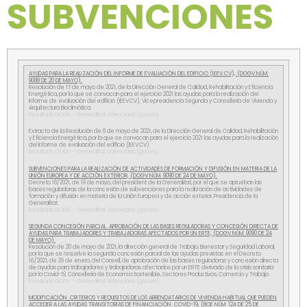
SUBVENCIONES
AYUDAS PARA LA REALIZACIÓN DEL INFORME DE EVALUACIÓN DEL EDIFICIO (IEEV.CV), (DOGV.NÚM.
9088 DE 20 DE MAYO).
Resolución de 17 de mayo de 2021, de la Dirección General de Calidad, Rehabilitación y Eficiencia
Energética, por la que se convocan para el ejercicio 2021 las ayudas para la realización del
informe de evaluación del edificio (IEEV.CV). Vicepresidencia Segunda y Conselleria de Vivienda y
Arquitectura Bioclimática.
Resultado DOGV – Generalitat Valenciana (gva.es)
Extracto de la Resolución de 6 de mayo de 2021, de la Dirección General de Calidad, Rehabilitación
y Eficiencia Energética, por la que se convocan para el ejercicio 2021 las ayudas para la realización
del informe de evaluación del edificio (IEEV.CV)
Resultado DOGV – Generalitat Valenciana (gva.es)
SUBVENCIONES PARA LA REALIZACIÓN DE ACTIVIDADES DE FORMACIÓN Y DIFUSIÓN EN MATERIA DE LA
UNIÓN EUROPEA Y DE ACCIÓN EXTERIOR, (DOGV.NÚM. 9090 DE 24 DE MAYO).
Decreto 16/2021, de 19 de mayo, del president de la Generalitat, por el que se aprueban las
bases reguladoras de la concesión de subvenciones para la realización de actividades de
formación y difusión en materia de la Unión Europea y de acción exterior. Presidencia de la
Generalitat.
Resultado DOGV – Generalitat Valenciana (gva.es)
SEGUNDA CONCESIÓN PARCIAL. APROBACIÓN DE LAS BASES REGULADORAS Y CONCESIÓN DIRECTA DE
AYUDAS PARA TRABAJADORES Y TRABAJADORAS AFECTADOS POR UN ERTE, (DOGV.NÚM. 9090 DE 24
DE MAYO).
Resolución de 20 de mayo de 2021, la dirección general de Trabajo, Bienestar y Seguridad Laboral,
por la que se resuelve la segunda concesión parcial de las ayudas previstas en el Decreto
18/2021, de 29 de enero, del Consell, de aprobación de las bases reguladoras y concesión directa
de ayudas para trabajadores y trabajadoras afectados por un ERTE derivado de la crisis sanitaria
por la Covid-19. Conselleria de Economía Sostenible, Sectores Productivos, Comercio y Trabajo.
Resultado DOGV – Generalitat Valenciana (gva.es)
MODIFICACIÓN.
CRITERIOS Y REQUISITOS DE LOS ARRENDATARIOS DE VIVIENDA HABITUAL QUE PUEDEN
ACCEDER A LAS AYUDAS TRANSITORIAS DE FINANCIACIÓN. COVID-19, (BOE.NÚM. 124 DE 25 DE