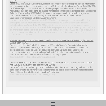
MAYO).
Orden TMA/498/2021, de 21 de mayo, por la que se modifican los plazos para solicitar y formalizar
los préstamos avalados y subvencionados por el Estado establecidos en la Orden TMA/378/2020,
de 30 de abril, por la que se definen los criterios y requisitos de los arrendatarios de vivienda
habitual que pueden acceder a las ayudas transitorias de financiación establecidas en el artículo
9 del Real Decreto-ley 11/2020, de 31 de marzo, por el que se adoptan medidas urgentes
complementarias en el ámbito social y económico para hacer frente al COVID-19.
Ministerio de Transportes, Movilidad y Agenda Urbana.
BOE.es – BOE-A-2021-8657 Orden TMA/498/2021, de 21 de mayo, por la que se modifican los
plazos para solicitar y formalizar los préstamos avalados y subvencionados por el Estado
establecidos en la Orden TMA/378/2020, de 30 de abril, por la que se definen los criterios y
requisitos de los arrendatarios de vivienda habitual que pueden acceder a las ayudas transitorias
de financiación establecidas en el artículo 9 del Real Decreto-ley 11/2020, de 31 de marzo, por el
que se adoptan medidas urgentes complementarias en el ámbito social y económico para
hacer frente al COVID-19.
SUBVENCIONES DESTINADAS A ESCUELAS DE MÚSICA Y ESCUELAS DE MÚSICA Y DANZA, (DOGV.NÚM.
9092 DE 25 DE MAYO).
Extracto de la Resolución de 31 de marzo de 2021, de la Dirección General de Formación
Profesional y Enseñanzas de Régimen Especial, por la cual se convocan las subvenciones
destinadas a escuelas de Música y escuelas de Música y Danza dependientes de
corporaciones locales o de entidades privadas sin ánimo de lucro de la Comunitat Valenciana
para el ejercicio 2021. Conselleria de Educación, Cultura y Deporte.
Resultado DOGV – Generalitat Valenciana (gva.es)
CONCESIÓN DIRECTA DE SUBVENCIONES EXTRAORDINARIAS DE APOYO A LA SOLVENCIA EMPRESARIAL
POR LA COVID-19, (DOGV.NÚM. 9092 DE 25 DE MAYO).
Decreto 61/2021, de 14 de mayo, del Consell, de aprobación de las bases reguladoras para la
concesión directa de subvenciones extraordinarias de apoyo a la solvencia empresarial por la
Covid-19. Conselleria de Hacienda y Modelo Económico.
Resultado DOGV – Generalitat Valenciana (gva.es)