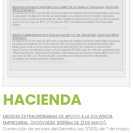
Resultado DOGV – Generalitat Valenciana (gva.es)
MEDIDAS EN MATERIA DE SALUD PÚBLICA EN EL ÁMBITO DE LA COMUNITAT VALENCIANA, (DOGV.NÚM.
9091 DE 22 DE MAYO).
Resolución de 22 de mayo de 2021, de la consellera de Sanidad Universal y Salud Pública, por la que
se acuerdan medidas en materia de salud pública en el ámbito de la Comunitat Valenciana,
como consecuencia de la situación de crisis sanitaria ocasionada por la Covid-19, para el periodo
entre el 24 de mayo de 2021 y el 7 de junio de 2021. Conselleria de Sanidad Universal y Salud
Pública.
Resultado DOGV – Generalitat Valenciana (gva.es)
PERIODO COMPRENDIDO ENTRE EL 24 DE MAYO DE 2021 Y EL 7 DE JUNIO DE 2021, (DOGV.NÚM. 9091 DE
22 DE MAYO).
Resolución de 22 de mayo de 2021, de la consellera de Sanidad Universal y Salud Pública, por la que
se publica la Resolución de 19 de mayo de 2021, de la consellera de Sanidad Universal y Salud
Pública, que se dicta como consecuencia del Auto 195/2021, de la Sala de lo Contencioso-
https://www.coacvalencia.es/wp-content/uploads/2017/05/Lonja-de-Valencia-1.jpgistrativo del
Tribunal Superior de Justicia de la Comunitat Valenciana, para el periodo comprendido entre el 24
de mayo de 2021 y el 7 de junio de 2021. Conselleria de Sanidad Universal y Salud Pública.
Conselleria de Sanidad Universal y Salud Pública.
Resultado DOGV – Generalitat Valenciana (gva.es)
HACIENDA
MEDIDAS EXTRAORDINARIAS DE APOYO A LA SOLVENCIA
EMPRESARIAL, (DOGV.NÚM. 9089bis DE 21 DE MAYO).
Corrección de errores del Decreto Ley 7/2021, de 7 de mayo,