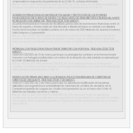
empresarial en respuesta a la pandemia de la COVID-19. Jefatura del Estado.
BOE.es – BOE-A-2021-3946 Real Decreto-ley 5/2021, de 12 de marzo, de medidas extraordinarias
de apoyo a la solvencia empresarial en respuesta a la pandemia de la COVID-19.
ACUERDO INTERNACIONAL EN MATERIA DE FISCALIDAD Y PROTECCIÓN DE LOS INTERESES
FINANCIEROS ENTRE EL REINO DE ESPAÑA Y EL REINO UNIDO DE GRAN BRETAÑA E IRLANDA DEL NORTE
EN RELACIÓN CON GIBRALTAR, (BOE.NÚM. 62 DE 13 DE MARZO).
Acuerdo Internacional en materia de fiscalidad y protección de los intereses financieros entre el
Reino de España y el Reino Unido de Gran Bretaña e Irlanda del Norte en relación con Gibraltar,
hecho ad referendum en Madrid y Londres el 4 de marzo de 2019. Ministerio de Asuntos Exteriores,
Unión Europea y Cooperación.
BOE.es – BOE-A-2021-3947 Acuerdo Internacional en materia de fiscalidad y protección de los
intereses financieros entre el Reino de España y el Reino Unido de Gran Bretaña e Irlanda del
Norte en relación con Gibraltar, hecho ad referendum en Madrid y Londres el 4 de marzo de 2019.
PRÓRROGA CONTROLES FRONTERA INTERIOR TERRESTRE CON PORTUGAL, (BOE.NÚM. 63 DE 15 DE
MARZO).
Orden INT/230/2021, de 13 de marzo, por la que se prorrogan los controles en la frontera interior
terrestre con Portugal, restablecidos con motivo de la situación de crisis sanitaria ocasionada por
la COVID-19. Ministerio de Interior.
BOE.es – BOE-A-2021-3983 Orden INT/230/2021, de 13 de marzo, por la que se prorrogan los
controles en la frontera interior terrestre con Portugal, restablecidos con motivo de la situación de
crisis sanitaria ocasionada por la COVID-19.
MODIFICACIÓN PRIMAS APLICABLES A LA SEGUNDA LÍNEA EXTRAORDINARIA DE COBERTURA DE
CRÉDITOS DE CIRCULANTE, (BOE.NÚM. 65 DE 17 DE MARZO).
Orden ICT/240/2021, de 2 de marzo, por la que se aprueba la modificación de las primas
aplicables a la segunda línea extraordinaria de cobertura de créditos de circulante de la
Compañía Española de Seguros de Crédito a la Exportación, SA, en el marco del COVID-19.
Ministerio de Industria, Comercio y Turismo.
BOE.es – BOE-A-2021-4193 Orden ICT/240/2021, de 2 de marzo, por la que se aprueba la
modificación de las primas aplicables a la segunda línea extraordinaria de cobertura de créditos
de circulante de la Compañía Española de Seguros de Crédito a la Exportación, SA, en el marco
del COVID-19.