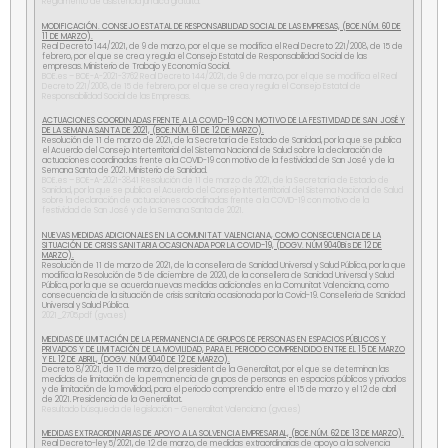
Reglamento de asistencia jurídica gratuita.
MODIFICACIÓN. CONSEJO ESTATAL DE RESPONSABILIDAD SOCIAL DE LAS EMPRESAS, (BOE.NÚM. 60 DE
11 DE MARZO).
Real Decreto 144/2021, de 9 de marzo, por el que se modifica el Real Decreto 221/2008, de 15 de
febrero, por el que se crea y regula el Consejo Estatal de Responsabilidad Social de las
empresas. Ministerio de Trabajo y Economía Social.
BOE.es – BOE-A-2021-3762 Real Decreto 144/2021, de 9 de marzo, por el que se modifica el Real
Decreto 221/2008, de 15 de febrero, por el que se crea y regula el Consejo Estatal de
Responsabilidad Social de las Empresas.
ACTUACIONES COORDINADAS FRENTE A LA COVID-19 CON MOTIVO DE LA FESTIVIDAD DE SAN JOSÉ Y
DE LA SEMANA SANTA DE 2021, (BOE.NÚM. 61 DE 12 DE MARZO).
Resolución de 11 de marzo de 2021, de la Secretaría de Estado de Sanidad, por la que se publica
el Acuerdo del Consejo Interterritorial del Sistema Nacional de Salud sobre la declaración de
actuaciones coordinadas frente a la COVID-19 con motivo de la festividad de San José y de la
Semana Santa de 2021. Ministerio de Sanidad.
BOE.es – BOE-A-2021-3841 Resolución de 11 de marzo de 2021, de la Secretaría de Estado de
Sanidad, por la que se publica el Acuerdo del Consejo Interterritorial del Sistema Nacional de Salud
sobre la declaración de actuaciones coordinadas frente a la COVID-19 con motivo de la
festividad de San José y de la Semana Santa de 2021.
NUEVAS MEDIDAS ADICIONALES EN LA COMUNITAT VALENCIANA, COMO CONSECUENCIA DE LA
SITUACIÓN DE CRISIS SANITARIA OCASIONADA POR LA COVID-19, (DOGV. NÚM 9040Bis DE 12 DE
MARZO).
Resolución de 11 de marzo de 2021, de la consellera de Sanidad Universal y Salud Pública, por la que
modifica la Resolución de 5 de diciembre de 2020, de la consellera de Sanidad Universal y Salud
Pública, por la que se acuerda nuevas medidas adicionales en la Comunitat Valenciana, como
consecuencia de la situación de crisis sanitaria ocasionada por la Covid-19. Conselleria de Sanidad
Universal y Salud Pública.
2021_2705.pdf (gva.es)
MEDIDAS DE LIMITACIÓN DE LA PERMANENCIA DE GRUPOS DE PERSONAS EN ESPACIOS PÚBLICOS Y
PRIVADOS Y DE LIMITACIÓN DE LA MOVILIDAD, PARA EL PERIODO COMPRENDIDO ENTRE EL 15 DE MARZO
Y EL 12 DE ABRIL, (DOGV. NÚM 9040 DE 12 DE MARZO).
Decreto 8/2021, de 11 de marzo, del president de la Generalitat, por el que se determinan las
medidas de limitación de la permanencia de grupos de personas en espacios públicos y privados
y de limitación de la movilidad, para el periodo comprendido entre el 15 de marzo y el 12 de abril
de 2021. Presidencia de la Generalitat.
Resultado búsqueda de legislación – Generalitat Valenciana (gva.es)
MEDIDAS EXTRAORDINARIAS DE APOYO A LA SOLVENCIA EMPRESARIAL, (BOE.NÚM. 62 DE 13 DE MARZO).
Real Decreto-ley 5/2021, de 12 de marzo, de medidas extraordinarias de apoyo a la solvencia