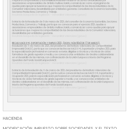
mejorar la competitividad y sostenibilidad industrial mediante acciones desarrolladas por
asociaciones empresariales de ámbito multisectorial y comarcal, así como el programa de
ayudas para apoyar actuaciones que mejoren la competitividad de las áreas industriales de la
Comunitat Valenciana, desarrolladas por entidades gestoras. Conselleria de Economía Sostenible,
Sectores Productivos, Comercio y Trabajo.
Resultado búsqueda de legislación – Generalitat Valenciana (gva.es)
Extracto de la Resolución de 9 de marzo de 2021, del conseller de Economía Sostenible, Sectores
Productivos, Comercio y Trabajo, por la que se convocan para el ejercicio 2021, ayudas a
asociaciones empresariales de ámbito multisectorial y comarcal, así como ayudas para apoyar
actuaciones que mejoren la competitividad de las áreas industriales de la Comunitat Valenciana,
desarrolladas por entidades gestoras.
Resultado búsqueda de legislación – Generalitat Valenciana (gva.es)
BECAS IVACE E+E, EXPORTACIÓN Y EMPLEO 2021, (DOGV. NÚM 9043 DE 17 DE MARZO).
Resolución de 11 de marzo de 2021, del presidente del Instituto Valenciano de Competitividad
Empresarial (IVACE), por la que se convocan las Becas IVACE E+E, Exportación y Empleo 2021, para
la especialización profesional en comercio exterior, dirigidas a técnicos y técnicas de ciclos
formativos de grado superior o medio, y se convoca a las entidades de destino colaboradoras
en el desarrollo de las mismas, con cofinanciación de la Unión Europea a través del Programa
Operativo del Fondo Social Europeo.IVACE.
Resultado búsqueda de legislación – Generalitat Valenciana (gva.es)
Extracto de la Resolución de 11 de marzo de 2021, del presidente del Instituto Valenciano de
Competitividad Empresarial (IVACE), por la cual se convocan las becas IVACE E+E, Exportación y
Ocupación 2021, para la especialización profesional en comercio exterior, dirigidas a técnicos y
técnicas de ciclos formativos de grado superior o medio, y se convoca a las entidades de
destino colaboradoras en el desarrollo de las mismas, con cofinanciación de la Unión Europea a
través del Programa operativo del Fondo Social Europeo.
Resultado búsqueda de legislación – Generalitat Valenciana (gva.es)
HACIENDA
MODIFICACIÓN. IMPUESTO SOBRE SOCIEDADES, Y EL TEXTO