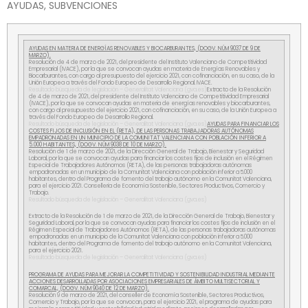
AYUDAS, SUBVENCIONES
AYUDAS EN MATERIA DE ENERGÍAS RENOVABLES Y BIOCARBURANTES, (DOGV. NÚM 9037 DE 9 DE
MARZO).
Resolución de 4 de marzo de 2021, del presidente del Instituto Valenciano de Competitividad
Empresarial (IVACE), por la que se convocan ayudas en materia de Energías Renovables y
Biocarburantes, con cargo al presupuesto del ejercicio 2021, con cofinanciación, en su caso, de la
Unión Europea a través del Fondo Europeo de Desarrollo Regional. IVACE.
Resultado búsqueda de legislación – Generalitat Valenciana (gva.es)
Extracto de la Resolución
de 4 de marzo de 2021, del presidente del Instituto Valenciano de Competitividad Empresarial
(IVACE), por la que se convocan ayudas en materia de energías renovables y biocarburantes,
con cargo al presupuesto del ejercicio 2021, con cofinanciación, en su caso, de la Unión Europea a
través del Fondo Europeo de Desarrollo Regional.
Resultado búsqueda de legislación – Generalitat Valenciana (gva.es)
AYUDAS PARA FINANCIAR LOS
COSTES FIJOS DE INCLUSIÓN EN EL (RETA), DE LAS PERSONAS TRABAJADORAS AUTÓNOMAS
EMPADRONADAS EN UN MUNICIPIO DE LA COMUNITAT VALENCIANA CON POBLACIÓN INFERIOR A
5.000 HABITANTES, (DOGV. NÚM 9038 DE 10 DE MARZO).
Resolución de 1 de marzo de 2021, de la Dirección General de Trabajo, Bienestar y Seguridad
Laboral, por la que se convocan ayudas para financiar los costes fijos de inclusión en el Régimen
Especial de Trabajadores Autónomos (RETA), de las personas trabajadoras autónomas
empadronadas en un municipio de la Comunitat Valenciana con población inferior a 5.000
habitantes, dentro del Programa de fomento del trabajo autónomo en la Comunitat Valenciana,
para el ejercicio 2021. Conselleria de Economía Sostenible, Sectores Productivos, Comercio y
Trabajo.
Resultado búsqueda de legislación – Generalitat Valenciana (gva.es)
Extracto de la Resolución de 1 de marzo de 2021, de la Dirección General de Trabajo, Bienestar y
Seguridad Laboral, por la que se convocan ayudas para financiar los costes fijos de inclusión en el
Régimen Especial de Trabajadores Autónomos (RETA), de las personas trabajadoras autónomas
empadronadas en un municipio de la Comunitat Valenciana con población inferior a 5.000
habitantes, dentro del Programa de fomento del trabajo autónomo en la Comunitat Valenciana,
para el ejercicio 2021.
Resultado búsqueda de legislación – Generalitat Valenciana (gva.es)
PROGRAMA DE AYUDAS PARA MEJORAR LA COMPETITIVIDAD Y SOSTENIBILIDAD INDUSTRIAL MEDIANTE
ACCIONES DESARROLLADAS POR ASOCIACIONES EMPRESARIALES DE ÁMBITO MULTISECTORIAL Y
COMARCAL, (DOGV. NÚM 9040 DE 12 DE MARZO).
Resolución 9 de marzo de 2021, del conseller de Economía Sostenible, Sectores Productivos,
Comercio y Trabajo, por la que se convocan, para el ejercicio 2021, el programa de ayudas para