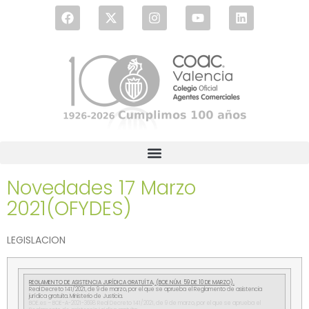
Novedades 17 Marzo
2021(OFYDES)
LEGISLACION
REGLAMENTO DE ASISTENCIA JURÍDICA GRATUÍTA, (BOE.NÚM. 59 DE 10 DE MARZO).
Real Decreto 141/2021, de 9 de marzo, por el que se aprueba el Reglamento de asistencia
jurídica gratuita. Ministerio de Justicia.
BOE.es – BOE-A-2021-3698 Real Decreto 141/2021, de 9 de marzo, por el que se aprueba el