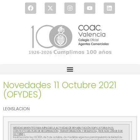
Novedades 11 Octubre 2021
(OFYDES)
LEGISLACION
MEDIDAS URGENTES PARA IMPULSAR LA ACTIVIDAD DE REHABILITACIÓN EDIFICATORIA EN EL
CONTEXTO DEL PLAN DE RECUPERACIÓN, TRANSFORMACIÓN Y RESILENCIA, (BOE.NÚM. 239 DE 6 DE
OCTUBRE).
Real Decreto-ley 19/2021, de 5 de octubre, de medidas urgentes para impulsar la actividad de