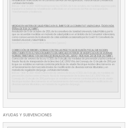
rehabilitación edificatoria en el contexto del Plan de Recuperación, Transformación y Resilencia.
Jefatura del Estado.
BOE.es – BOE-A-2021-16230 Real Decreto-ley 19/2021, de 5 de octubre, de medidas urgentes para
impulsar la actividad de rehabilitación edificatoria en el contexto del Plan de Recuperación,
Transformación y Resiliencia.
MEDIDAS EN MATERIA DE SALUD PÚBLICA EN EL ÁMBITO DE LA COMUNITAT VALENCIANA, (DOGV.NÚM.
9191bis DE 8 DE OCTUBRE).
Resolución de 8 de octubre de 2021, de la consellera de Sanidad Universal y Salud Pública, por la
que se acuerdan medidas en materia de salud pública en el ámbito de la Comunitat Valenciana,
como consecuencia de la situación de crisis sanitaria ocasionada por la Covid-19. Conselleria de
Sanidad Universal y Salud Pública.
Resultado DOGV – Generalitat Valenciana (gva.es)
CORRECCIÓN DE ERRORES. NORMAS CONTRA LAS PRÁCTICAS DE ELUSIÓN FISCAL QUE INCIDEN
DIRECTAMENTE EN EL FUNCIONAMIENTO DEL MERCADO INTERIOR, DE MODIFICACIÓN DE DIVERSAS
NORMAS TRIBUTARIAS Y EN MATERIA DE REGULACIÓN DEL JUEGO, (BOE.NÚM. 241 DE 8 DE OCTUBRE).
Corrección de errores de la Ley 11/2021, de 9 de julio, de medidas de prevención y lucha contra el
fraude fiscal, de transposición de la Directiva (UE) 2016/1164, del Consejo, de 12 de julio de 2016, por
la que se establecen normas contra las prácticas de elusión fiscal que inciden directamente en
el funcionamiento del mercado interior, de modificación de diversas normas tributarias y en
materia de regulación del juego. Jefatura del Estado.
BOE.es – BOE-A-2021-16346 Corrección de errores de la Ley 11/2021, de 9 de julio, de medidas de
prevención y lucha contra el fraude fiscal, de transposición de la Directiva (UE) 2016/1164, del
Consejo, de 12 de julio de 2016, por la que se establecen normas contra las prácticas de elusión
fiscal que inciden directamente en el funcionamiento del mercado interior, de modificación de
diversas normas tributarias y en materia de regulación del juego.
AYUDAS Y SUBVENCIONES