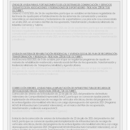
LÍNEAS DE AYUDA PARA EL FORTALECIMIENTO DE LOS SISTEMAS DE COMUNICACIÓN Y SERVICIOS
TELEMÁTICOS EN ASOCIACIONES Y FEDERACIONES DE EXPORTADORES, (BOE.NÚM. 238 DE 5 DE
OCTUBRE).
Orden ICT/1073/2021, de 24 de septiembre, por la que se establecen las bases reguladoras de
las líneas de ayuda para el fortalecimiento de los sistemas de comunicación y servicios
telemáticos en asociaciones y federaciones de exportadores y se procede a su convocatoria
en el año 2021, en el marco del Plan de Recuperación, Transformación y Resilencia. Ministerio de
Industria, Comercio y Turismo.
BOE.es – BOE-A-2021-16214 Orden ICT/1073/2021, de 24 de septiembre, por la que se establecen
las bases reguladoras de las líneas de ayuda para el fortalecimiento de los sistemas de
comunicación y servicios telemáticos en asociaciones y federaciones de exportadores y se
procede a su convocatoria en el año 2021, en el marco del Plan de Recuperación, Transformación
y Resiliencia.
AYUDA EN MATERIA DE REHABILITACIÓN RESIDENCIAL Y VIVIENDA SOCIAL DEL PLAN DE RECUPERACIÓN,
TRANSFORMACIÓN Y RESILENCIA, (BOE.NÚM. 239 DE 6 DE OCTUBRE).
Real Decreto 853/2021, de 5 de octubre, por el que se regulan los programas de ayuda en
materia de rehabilitación residencial y vivienda social del Plan de Recuperación, Transformación y
Resilencia. Ministerio de Transportes, Movilidad y Agenda Urbana.
BOE.es – BOE-A-2021-16233 Real Decreto 853/2021, de 5 de octubre, por el que se regulan los
programas de ayuda en materia de rehabilitación residencial y vivienda social del Plan de
Recuperación, Transformación y Resiliencia.
CORRECCIÓN ERRORES.
AYUDAS PARA LA IMPLANTACIÓN DE INFRAESTRUCTURA DE RECARGA DE
VEHÍCULOS ELÉCTRICOS, (DOGV.NÚM. 9190 DE 7 DE OCTUBRE).
Corrección de errores de la Resolución de 22 de julio de 2021, del presidente del Instituto
Valenciano de Competitividad Empresarial (IVACE), por la que se convocan ayudas para la
implantación de infraestructura de recarga de vehículos eléctricos, dentro del programa de
incentivos ligados a la movilidad eléctrica, con cargo al presupuesto del ejercicio 2021 (Programa
MOVES III-Infraestructura Comunitat Valenciana), en el marco del Plan de recuperación,
transformación y resiliencia europeo.IVACE.
Resultado DOGV – Generalitat Valenciana (gva.es)
Extracto de la corrección de errores de la Resolución de 22 de julio de 2021, del presidente del
IVACE, por la que se convocan ayudas para la implantación de infraestructura de recarga de
vehículos eléctricos, dentro del programa de incentivos ligados a la movilidad eléctrica, con cargo
al presupuesto del ejercicio 2021 (Programa MOVES III-Infraestructura Comunitat Valenciana), en el