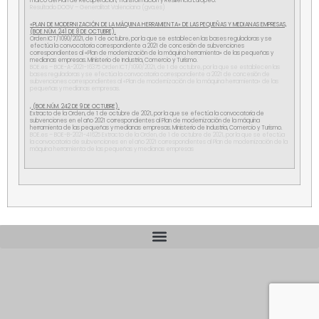
marco del Plan de Recuperación, Transformación y Resiliencia Europeo.
Resultado DOGV – Generalitat Valenciana (gva.es)
«PLAN DE MODERNIZACIÓN DE LA MÁQUINA HERRAMIENTA» DE LAS PEQUEÑAS Y MEDIANAS EMPRESAS,
(BOE.NÚM. 241 DE 8 DE OCTUBRE).
Orden ICT/1090/2021, de 1 de octubre, por la que se establecen las bases reguladoras y se
efectúa la convocatoria correspondiente a 2021 de concesión de subvenciones
correspondientes al «Plan de modernización de la máquina herramienta» de las pequeñas y
medianas empresas. Ministerio de Industria, Comercio y Turismo.
BOE.es – BOE-A-2021-16375 Orden ICT/1090/2021, de 1 de octubre, por la que se establecen las
bases reguladoras y se efectúa la convocatoria correspondiente a 2021 de concesión de
subvenciones correspondientes al «Plan de modernización de la máquina herramienta» de las
pequeñas y medianas empresas.
, (BOE.NÚM. 242 DE 9 DE OCTUBRE).
Extracto de la Orden, de 1 de octubre de 2021, por la que se efectúa la convocatoria de
subvenciones en el año 2021 correspondientes al Plan de modernización de la máquina
herramienta de las pequeñas y medianas empresas. Ministerio de Industria, Comercio y Turismo.
BOE.es – BOE-B-2021-41625 Extracto de la Orden, de 1 de octubre de 2021, por la que se efectúa
la convocatoria de subvenciones en el año 2021 correspondientes al Plan de modernización de la
máquina herramienta de las pequeñas y medianas empresas