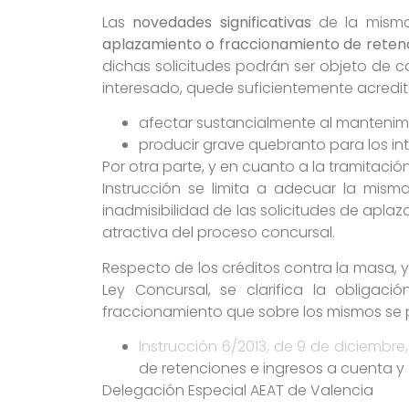
Las
novedades significativas
de la misma
aplazamiento o fraccionamiento de retenc
dichas solicitudes podrán ser objeto de 
interesado, quede suficientemente acredit
afectar sustancialmente al mantenimi
producir grave quebranto para los int
Por otra parte, y en cuanto a la tramitaci
Instrucción se limita a adecuar la mism
inadmisibilidad de las solicitudes de apl
atractiva del proceso concursal.
Respecto de los créditos contra la masa, y 
Ley Concursal, se clarifica la obliga
fraccionamiento que sobre los mismos se pr
Instrucción 6/2013, de 9 de diciembre,
de retenciones e ingresos a cuenta y
Delegación Especial AEAT de Valencia