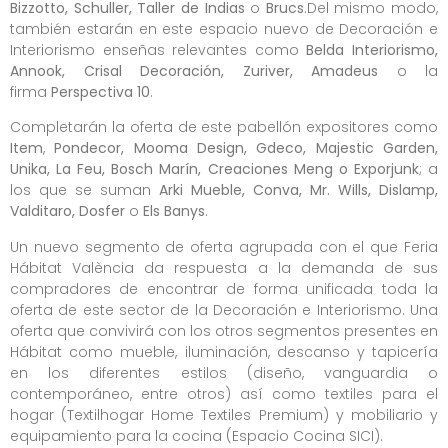
Bizzotto, Schuller, Taller de Indias
o
Brucs
.Del mismo modo,
también estarán en este espacio nuevo de Decoración e
Interiorismo enseñas relevantes como
Belda Interiorismo,
Annook, Crisal Decoración, Zuriver, Amadeus
o la
firma
Perspectiva 10
.
Completarán la oferta de este pabellón expositores como
Item
,
Pondecor, Mooma Design, Gdeco, Majestic Garden,
Unika, La Feu, Bosch Marín, Creaciones Meng o Exporjunk
; a
los que se suman
Arki Mueble, Conva, Mr. Wills, Dislamp,
Valditaro, Dosfer
o
Els Banys
.
Un nuevo segmento de oferta agrupada con el que Feria
Hábitat València da respuesta a la demanda de sus
compradores de encontrar de forma unificada toda la
oferta de este sector de la Decoración e Interiorismo. Una
oferta que convivirá con los otros segmentos presentes en
Hábitat como mueble, iluminación, descanso y tapicería
en los diferentes estilos (diseño, vanguardia o
contemporáneo, entre otros) así como textiles para el
hogar (Textilhogar Home Textiles Premium) y mobiliario y
equipamiento para la cocina (Espacio Cocina SICI).