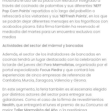
mostrará el uso de su placa con extractor integrado a
través del cocinado de palomitas y sus diferentes ‘
NEFF
Pop Corn Points
’ repartidos a lo largo del pabellón o
refrescará a los visitantes y sus ‘
NEFFresh Points
’, en los que
se podrán dejar diferentes mensajes en los frigoríficos con
acabados pizarra. Esta firma también ha reservado el
mediodía del martes para un encuentro exclusivo con
medios
Actividades del sector del mármol y bancadas
Además, el sector de los instaladores de bancadas en
cocinas tendrá un lugar destacado con la celebración en
la tarde del jueves del
I Foro Marmolistas
, organizado por el
portal especializado
Focus Piedra
y que contará las
experiencias de cinco empresas de referencia de
Cantabria, Murcia, Zaragoza, Valencia y Girona.
En este segmento, la feria también es el escenario elegido
por distintos actores del sector para entregar sus
galardones. Como el caso de la firma de revestimientos
Neolith
, que entregará el lunes el premio de su Concurso al
mejor
Taller Marmolista del Año
; o la prestigiosa