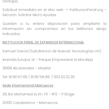
Ventajas.
Solicitud Inmediata en el sitio web -> InstitucionFerial.org –
Sección: Solicitar Micro Ayudas
Quedan a tu entera disposición para ampliarte la
información sin compromiso en los teléfonos abajo
indicados.
INSTITUCION FERIAL DE EXPANSION INTERNACIONAL
Samuel Garcia (Subdirector de Nuevas Tecnologías I+D)
Avenida Europa, 14 – Parque Empresarial la Moraleja
28108 Alcobendas – Madrid
Tel. 91.187.57.06 / 91.187.56.86. / 902.02.32.26.
Sede Internacional Marruecos
29, Bd. Mohamed VI, Im. F3 – Nº2 – 1º Etage
20100 Casablanca – Marruecos