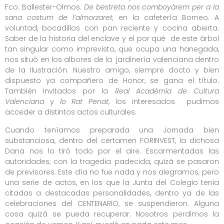
Fco. Ballester-Olmos.
De bestreta nos comboyàrem per a la
sana costum de l’almorzaret,
en la cafetería Borneo. A
voluntad, bocadillos con pan reciente y cocina abierta.
Saber de la historia del enclave y el por qué de este árbol
tan singular como imprevisto, que ocupa una hanegada,
nos situó en los albores de la jardinería valenciana dentro
de la Ilustración. Nuestro amigo, siempre docto y bien
dispuesto ya compañero de Honor, se gana el título.
También Invitados por la
Real Acadèmia de Cultura
Valenciana
y
lo Rat Penat
, los interesados pudimos
acceder a distintos actos culturales.
Cuando teníamos preparada una Jornada bien
substanciosa, dentro del certamen FORINVEST, la dichosa
Dana nos lo tiró todo por el aire. Escarmentadas las
autoridades, con la tragedia padecida, quizá se pasaron
de previsores. Este día no fue nada y nos alegramos, pero
una serie de actos, en los que la Junta del Colegio tenia
citadas a destacadas personalidades, dentro ya de las
celebraciones del CENTENARIO, se suspendieron. Alguna
cosa quizá se pueda recuperar. Nosotros perdimos la