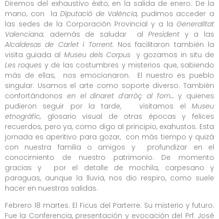
Diremos del exhaustivo éxito, en la salida de enero. De la
mano, con la
Diputació de Valéncia,
pudimos acceder a
las sedes de la Corporación Provincial y a la
Generalitat
Valenciana
; además de saludar al
President
y a las
Alcaldesas de Carlet i Torrent.
Nos facilitaron también la
visita guiada al
Museu dels Corpus
y gozamos in situ de
Les roques
y de las costumbres y misterios que, sabiendo
más de ellas, nos emocionaron. El nuestro es pueblo
singular: Usamos el arte como soporte diverso. También
confortándonos
en el dinaret d’arròç al forn…
y quienes
pudieron seguir por la tarde, visitamos el
Museu
etnogràfic,
glosario visual de otras épocas y felices
recuerdos, pero ya, como digo al principio, exahustos. Esta
jornada es aperitivo para gozar, con más tiempo y quizá
con nuestra familia o amigos y profundizar en el
conocimiento de nuestro patrimonio. De momento
gracias y por el detalle de mochila, carpesano y
paraguas, aunque la lluvia, nos dio respiro, como suele
hacer en nuestras salidas.
Febrero 18 martes. El Ficus del Parterre: Su misterio y futuro.
Fue la Conferencia, presentación y evocación del Prf. José