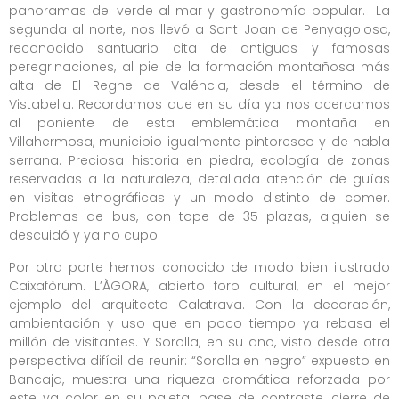
panoramas del verde al mar y gastronomía popular. La
segunda al norte, nos llevó a Sant Joan de Penyagolosa,
reconocido santuario cita de antiguas y famosas
peregrinaciones, al pie de la formación montañosa más
alta de El Regne de Valéncia, desde el término de
Vistabella. Recordamos que en su día ya nos acercamos
al poniente de esta emblemática montaña en
Villahermosa, municipio igualmente pintoresco y de habla
serrana. Preciosa historia en piedra, ecología de zonas
reservadas a la naturaleza, detallada atención de guías
en visitas etnográficas y un modo distinto de comer.
Problemas de bus, con tope de 35 plazas, alguien se
descuidó y ya no cupo.
Por otra parte hemos conocido de modo bien ilustrado
Caixafòrum. L’ÀGORA, abierto foro cultural, en el mejor
ejemplo del arquitecto Calatrava. Con la decoración,
ambientación y uso que en poco tiempo ya rebasa el
millón de visitantes. Y Sorolla, en su año, visto desde otra
perspectiva difícil de reunir: “Sorolla en negro” expuesto en
Bancaja, muestra una riqueza cromática reforzada por
este ya color en su paleta: base de contraste, cierre de