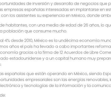
ortunidades de inversión y desarrollo de negocios que 
las empresas españolas interesadas en implantarse en es
 con los asistentes su experiencia en México, donde am
s de habitantes, con una media de edad de 26 años, lo 
e una población que consume mucho.
 al 4% desde 2010, México es la undécima economía mund
últimos años el país ha llevado a cabo importantes refor
conomía gracias a la firma de 12 Acuerdos de Libre Comer
cado estadounidense y a un capital humano muy prepara
.
sas españolas que están operando en México, siendo Espa
rtunidades empresariales son las energías renovables, inf
lectrónica y tecnologías de la información y la comunica
de: