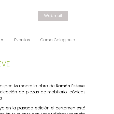
Webmail
Eventos
Como Colegiarse
EVE
rospectiva sobre la obra de
Ramón Esteve
.
selección de piezas de mobiliario icónicas
al.
 ya en la pasada edición el certamen está