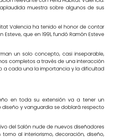
ación relevante con Feria Hábitat Valencia.
una aplaudida muestra sobre algunos de sus
bitat Valencia ha tenido el honor de contar
n Esteve, que en 1991, fundó Ramón Esteve
orman un solo concepto, casi inseparable,
rnos completos a través de una interacción
 a cada una la importancia y la dificultad
seño en toda su extensión va a tener un
de diseño y vanguardia se doblará respecto
ativo del Salón nude de nuevos diseñadores
orno al interiorismo, decoración, diseño,