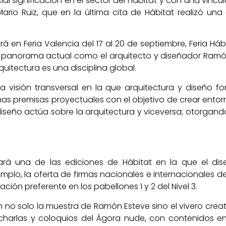
 significación en el sector del hábitat y con una vincul
 Mario Ruiz, que en la última cita de Hábitat realizó 
ará en Feria Valencia del 17 al 20 de septiembre, Feria Há
l panorama actual como el arquitecto y diseñador Ramó
uitectura es una disciplina global.
 visión transversal en la que arquitectura y diseño f
as premisas proyectuales con el objetivo de crear ento
iseño actúa sobre la arquitectura y viceversa; otorgando
ará una de las ediciones de Hábitat en la que el di
plo, la oferta de firmas nacionales e internacionales 
ación preferente en los pabellones 1 y 2 del Nivel 3.
én no solo la muestra de Ramón Esteve sino el vivero cre
arlas y coloquios del Ágora nude, con contenidos en t