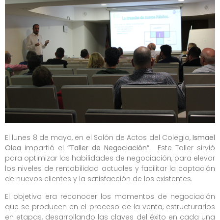
El lunes 8 de mayo, en el Salón de Actos del Colegio,
Ismael
Olea
impartió el
“Taller de Negociación”.
Este Taller sirvió
para optimizar las habilidades de negociación, para elevar
los niveles de rentabilidad actuales y facilitar la captación
de nuevos clientes y la satisfacción de los existentes.
El objetivo era reconocer los momentos de negociación
que se producen en el proceso de la venta, estructurarlos
en etapas, desarrollando las claves del éxito en cada una