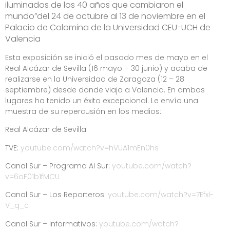
iluminados de los 40 años que cambiaron el
mundo”
del 24 de octubre al 13 de noviembre en el
Palacio de Colomina de la Universidad CEU-UCH de
Valencia
Esta exposición se inició el pasado mes de mayo en el
Real Alcázar de Sevilla (16 mayo – 30 junio) y acaba de
realizarse en la Universidad de Zaragoza (12 – 28
septiembre) desde donde viaja a Valencia. En ambos
lugares ha tenido un éxito excepcional. Le envío una
muestra de su repercusión en los medios:
Real Alcázar de Sevilla:
TVE:
youtube.com/watch?v=hVUA1mEn0hs
Canal Sur – Programa Al Sur:
youtube.com/watch?
v=6oF01b1fMCU
Canal Sur – Los Reporteros:
youtube.com/watch?v=7Efxl-
V_q_c
Canal Sur – Informativos:
youtube.com/watch?