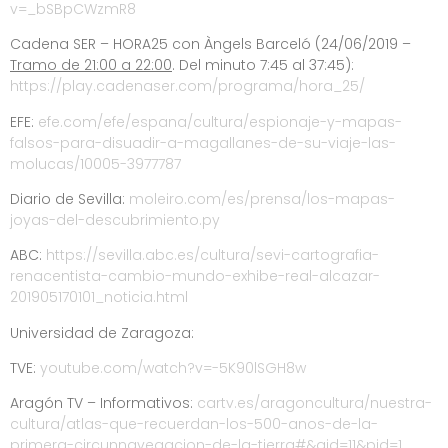
v=_bSBpCWzmR8
Cadena SER – HORA25 con Àngels Barceló (24/06/2019 –
Tramo de 21:00 a 22:00
. Del minuto 7:45 al 37:45):
https://play.cadenaser.com/programa/hora_25/
EFE:
efe.com/efe/espana/cultura/espionaje-y-mapas-
falsos-para-disuadir-a-magallanes-de-su-viaje-las-
molucas/10005-3977787
Diario de Sevilla:
moleiro.com/es/prensa/los-mapas-
joyas-del-descubrimiento.py
ABC:
https://sevilla.abc.es/cultura/sevi-cartografia-
renacentista-cambio-mundo-exhibe-real-alcazar-
201905170101_noticia.html
Universidad de Zaragoza:
TVE:
youtube.com/watch?v=-5K90lSGH8w
Aragón TV – Informativos:
cartv.es/aragoncultura/nuestra-
cultura/atlas-que-recuerdan-los-500-anos-de-la-
primera-circunnavegacion-de-la-tierra#&gid=11&pid=1