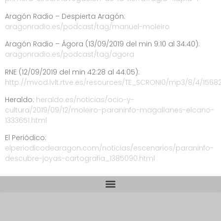
Aragón Radio – Despierta Aragón:
aragonradio.es/podcast/tag/manuel-moleiro
Aragón Radio – Ágora (13/09/2019 del min 9:10 al 34:40):
aragonradio.es/podcast/tag/agora
RNE (12/09/2019 del min 42:28 al 44:05):
http://mvod.lvlt.rtve.es/resources/TE_SCRONI0/mp3/8/4/1568
Heraldo:
heraldo.es/noticias/ocio-y-
cultura/2019/09/12/moleiro-paraninfo-magallanes-elcano-
1333651.html
El Periódico:
elperiodicodearagon.com/noticias/escenarios/paraninfo-
descubre-joyas-cartografia_1385090.html