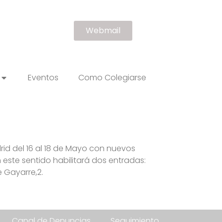
Webmail
Eventos
Como Colegiarse
rid del 16 al 18 de Mayo con nuevos
n este sentido habilitará dos entradas:
e Gayarre,2.
Canal de Denuncias
Seguimiento