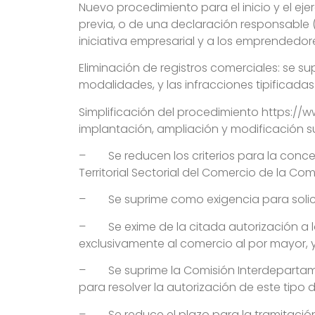
Nuevo procedimiento para el inicio y el ej
previa, o de una declaración responsable (
iniciativa empresarial y a los emprended
Eliminación de registros comerciales: se s
modalidades, y las infracciones tipificada
Simplificación del procedimiento https://
implantación, ampliación y modificación su
– Se reducen los criterios para la conce
Territorial Sectorial del Comercio de la Co
– Se suprime como exigencia para solicit
– Se exime de la citada autorización a lo
exclusivamente al comercio al por mayor, y
– Se suprime la Comisión Interdepartame
para resolver la autorización de este tipo 
– Se reduce el plazo para la tramitación y