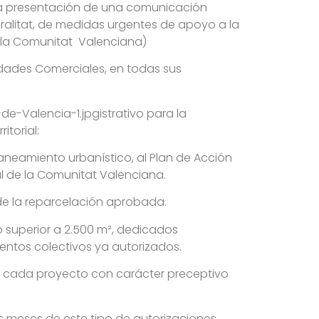
e la presentación de una comunicación
eralitat, de medidas urgentes de apoyo a la
 la Comunitat Valenciana)
vidades Comerciales, en todas sus
e-Valencia-1.jpgistrativo para la
torial:
neamiento urbanístico, al Plan de Acción
ial de la Comunitat Valenciana.
de la reparcelación aprobada.
 superior a 2.500 m², dedicados
entos colectivos ya autorizados.
 cada proyecto con carácter preceptivo
s meses de este tipo de autorizaciones,