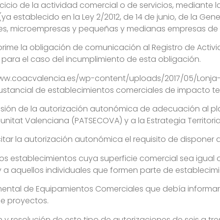
ercicio de la actividad comercial o de servicios, mediant
ya establecido en la Ley 2/2012, de 14 de junio, de la Gen
ores, microempresas y pequeñas y medianas empresas de
uprime la obligación de comunicación al Registro de Acti
s para el caso del incumplimiento de esta obligación.
www.coacvalencia.es/wp-content/uploads/2017/05/Lonja-d
stancial de establecimientos comerciales de impacto terri
sión de la autorización autonómica de adecuación al pla
munitat Valenciana (PATSECOVA) y a la Estrategia Territor
ar la autorización autonómica el requisito de disponer 
s establecimientos cuya superficie comercial sea igual o
 a aquellos individuales que formen parte de establecimi
ntal de Equipamientos Comerciales que debía informar
de proyectos.
 resolución de este tipo de autorizaciones de seis a tre