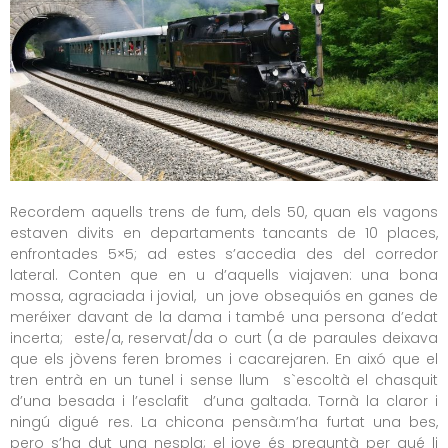
Recordem aquells trens de fum, dels 50, quan els vagons
estaven divits en departaments tancants de 10 places,
enfrontades 5×5; ad estes s’accedia des del corredor
lateral. Conten que en u d’aquells viajaven: una bona
mossa, agraciada i jovial, un jove obsequiós en ganes de
meréixer davant de la dama i també una persona d’edat
incerta; este/a, reservat/da o curt (a de paraules deixava
que els jòvens feren bromes i cacarejaren. En aixó que el
tren entrà en un tunel i sense llum s`escoltà el chasquit
d’una besada i l’esclafit d’una galtada. Tornà la claror i
ningú digué res. La chicona pensà:m’ha furtat una bes,
pero s’ha dut una nespla; el jove és preguntà per qué li