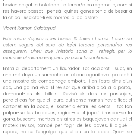
havien calçat la bofetada. La tercer/a en regomello, com si
res havera passat i pensà- quines ganes tenia de besar a
la chica i esclafar-li els morros ·al pollastret·
Vicent Ramon Calatayud
Este micro s’ajusta a les bases: 10 línies i humor. I com no
estem segurs del sexe de la/el tercera persona/no, res
assegurem. Direu que l’història sona a refregit, per lo
renuncie al micropremi, pero ya posat la continue…
Entrà al departament un llaurador. Tot acalorat i suat, en
una mà duya un sarnacho en el que aguaitava pa redó i
una mostra de companage embotit, i en l’atra, dins d’un
sac, una gallina viva. El revisor que arribà picà a la porta,
demanat-los els billets. Revisà els dels tres passajers,
pero el cas fon que el llauro, qui sense mans s’havia ficat el
cartonet en la boca, el sostenia entre les dents… tot fon
palpar-se les bujaques, regirar-se el jopetí i rascar-se la
gorra, buscant mentres els atres es baquejaven de riue i el
mateix revisor, també per fogir de les baves, li digué –
repare, no se l’engulga, que el du en la boca. Quan se