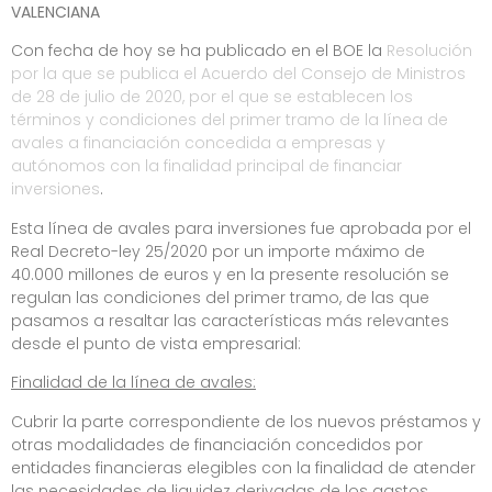
VALENCIANA
Con fecha de hoy se ha publicado en el BOE la
Resolución
por la que se publica el Acuerdo del Consejo de Ministros
de 28 de julio de 2020, por el que se establecen los
términos y condiciones del primer tramo de la línea de
avales a financiación concedida a empresas y
autónomos con la finalidad principal de financiar
inversiones
.
Esta línea de avales para inversiones fue aprobada por el
Real Decreto-ley 25/2020 por un importe máximo de
40.000 millones de euros y en la presente resolución se
regulan las condiciones del primer tramo, de las que
pasamos a resaltar las características más relevantes
desde el punto de vista empresarial:
Finalidad de la línea de avales:
Cubrir la parte correspondiente de los nuevos préstamos y
otras modalidades de financiación concedidos por
entidades financieras elegibles con la finalidad de atender
las necesidades de liquidez derivadas de los gastos