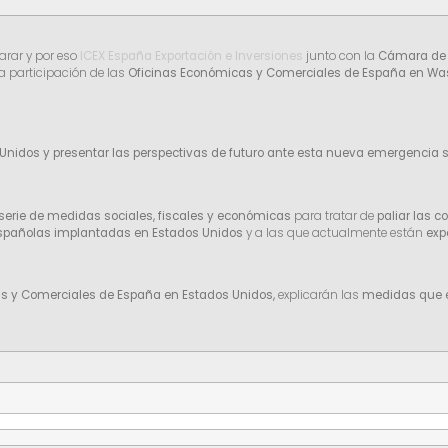
arar y por eso
ICEX
España Exportación e Inversiones
junto con la
Cámara de 
a participación de las
Oficinas Económicas y Comerciales de España en Wash
Unidos y presentar las perspectivas de futuro ante esta nueva emergencia s
serie de medidas sociales, fiscales y económicas
para tratar de
paliar las 
españolas implantadas en Estados Unidos
y a las que actualmente están
exp
s y Comerciales de España en Estados Unidos,
explicarán las
medidas que e