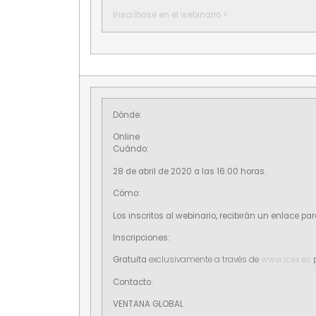
Inscríbase en el webinario >
Dónde:
Online
Cuándo:
28 de abril de 2020 a las 16:00 horas.
Cómo:
Los inscritos al webinario, recibirán un enlace 
Inscripciones:
Gratuita
exclusivamente a través de
www.icex.es
Contacto:
VENTANA GLOBAL