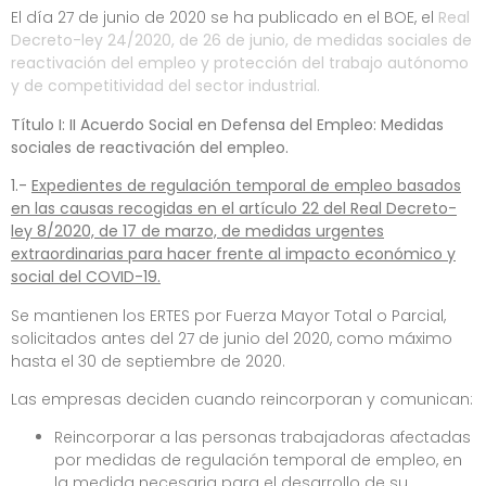
El día 27 de junio de 2020 se ha publicado en el BOE, el
Real
Decreto-ley 24/2020, de 26 de junio, de medidas sociales de
reactivación del empleo y protección del trabajo autónomo
y de competitividad del sector industrial.
Título I: II Acuerdo Social en Defensa del Empleo: Medidas
sociales de reactivación del empleo.
1.-
Expedientes de regulación temporal de empleo basados
en las causas recogidas en el artículo 22 del Real Decreto-
ley 8/2020, de 17 de marzo, de medidas urgentes
extraordinarias para hacer frente al impacto económico y
social del COVID-19.
Se mantienen los ERTES por Fuerza Mayor Total o Parcial,
solicitados antes del 27 de junio del 2020, como máximo
hasta el 30 de septiembre de 2020.
Las empresas deciden cuando reincorporan y comunican:
Reincorporar a las personas trabajadoras afectadas
por medidas de regulación temporal de empleo, en
la medida necesaria para el desarrollo de su