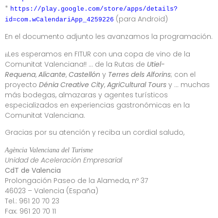
*
https://play.google.com/store/apps/details?
(para Android)
id=com.wCalendariApp_4259226
En el documento adjunto les avanzamos la programación.
¡¡Les esperamos en FITUR con una copa de vino de la
Comunitat Valenciana!! … de la Rutas de
Utiel-
Requena
,
Alicante
,
Castellón
y
Terres dels Alforins
; con el
proyecto
Dénia Creative City
,
AgriCultural Tours
y … muchas
más bodegas, almazaras y agentes turísticos
especializados en experiencias gastronómicas en la
Comunitat Valenciana.
Gracias por su atención y reciba un cordial saludo,
Agència Valenciana del Turisme
Unidad de Aceleración Empresarial
CdT de Valencia
Prolongación Paseo de la Alameda, nº 37
46023 – Valencia (España)
Tel.: 961 20 70 23
Fax: 961 20 70 11