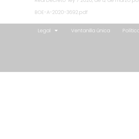
Real Decreto-ley 7 2020, de 12 de marzo 
BOE-A-2020-3692.pdf
Legal
Ventanilla única
Políti