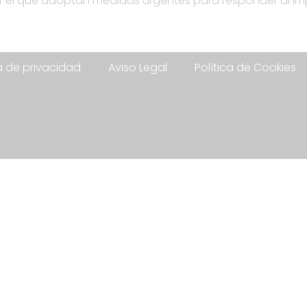
por el que adoptan medidas urgentes para responder al 
ca de privacidad
Aviso Legal
Política de Cookies