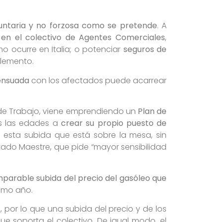
luntaria y no forzosa como se pretende
. A
 en el colectivo de Agentes Comerciales
,
 ocurre en Italia; o potenciar
seguros de
lemento.
sensuada
con los afectados puede acarrear
o de Trabajo, viene emprendiendo un
Plan de
s las edades a
crear su propio puesto de
esta subida que está sobre la mesa, sin
ado Maestre, que pide “mayor sensibilidad
mparable subida del precio del gasóleo que
timo año.
 por lo que una subida del precio y de los
 soporta el colectivo. De igual modo, el