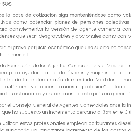
e 58€.
 de la base de cotización siga manteniéndose como vo
nativas como
potenciar planes de pensiones colectivas
ara complementar la pensión del agente comercial como
dentes
que sean desgravables y opcionales como comp
ncia
el grave perjuicio económico que una subida no con
te comercial.
e la Fundación de los Agentes Comerciales y el Ministeri
nino
para ayudar a miles de jóvenes y mujeres de toda
dentro de la profesión más demandada
. Medidas como 
o autónomo y el acceso a nuestra profesión”, ha lament
cia los autónomos y autónomas de este país en general”.
 por el Consejo General de Agentes Comerciales
ante la i
, que ha supuesto un incremento cercano al 35% en el úl
utilizan estos profesionales emplean carburantes diesel,
a supondría un importante incremento de los gastos que