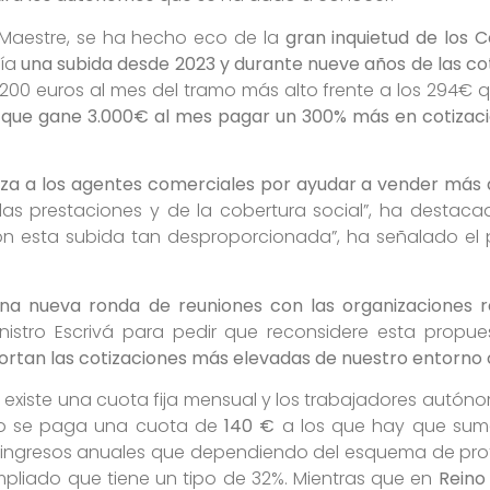
 Maestre, se ha hecho eco de la
gran inquietud de los 
ría
una subida desde 2023 y durante nueve años de las co
200 euros al mes del tramo más alto frente a los 294€
que gane 3.000€ al mes pagar un 300% más en cotizac
iza a los agentes comerciales por ayudar a vender más 
as prestaciones y de la cobertura social”, ha destaca
con esta subida tan desproporcionada”, ha señalado el 
na nueva ronda de reuniones con las organizaciones 
inistro Escrivá para pedir que reconsidere esta prop
tan las cotizaciones más elevadas de nuestro entorno 
existe una cuota fija mensual y los trabajadores autón
lo se paga una cuota de
140 €
a los que hay que suma
ingresos anuales que dependiendo del esquema de prote
pliado que tiene un tipo de 32%. Mientras que en
Reino