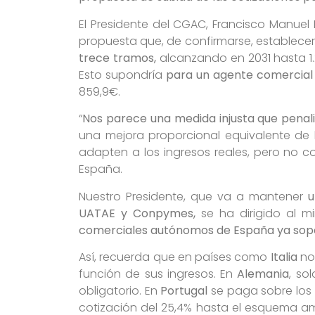
El Presidente del CGAC, Francisco Manuel
propuesta que, de confirmarse, establece
trece tramos,
alcanzando en 2031 hasta 1.
Esto supondría
para un agente comercial 
859,9€.
“
Nos parece una medida injusta que penal
una mejora proporcional equivalente de l
adapten a los ingresos reales, pero no 
España.
Nuestro Presidente, que va a mantener
u
UATAE y Conpymes,
se ha dirigido al m
comerciales autónomos de España ya sopor
Así, recuerda que en países como
Italia
no 
función de sus ingresos. En
Alemania
, so
obligatorio. En
Portugal
se paga sobre los 
cotización del 25,4% hasta el esquema am