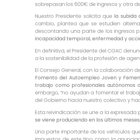
sobrepasan los 600€ de ingresos y otra d
Nuestro Presidente solicita que
la subida
cambio, plantea que se estudien alter
descontando una parte de los ingresos p
incapacidad temporal, enfermedad y acci
En definitiva, el Presidente del CGAC denu
a la sostenibilidad de la profesión de agen
El Consejo General, con la colaboración d
Fomento del Autoempleo Joven y Feme
trabajo como profesionales autónomos 
embargo, “no ayudan a fomentar el trabaj
del Gobierno hacia nuestro colectivo y ha
Esta reivindicación se une a la expresada
se viene produciendo en los últimos meses
Una parte importante de los vehículos que 
impuestos de este tipo como la anunciad