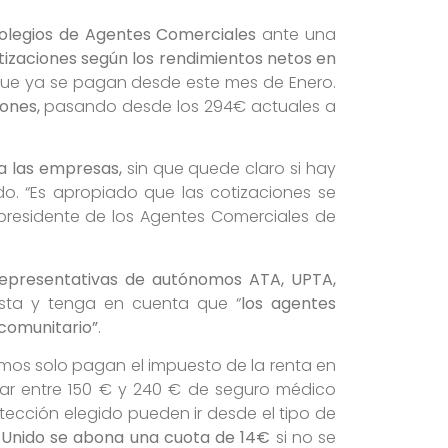
Colegios de Agentes Comerciales
ante una
tizaciones según los rendimientos netos en
 que ya se pagan desde este mes de Enero.
iones,
pasando desde los 294€ actuales a
a las empresas,
sin que quede claro si hay
do. “Es apropiado que las cotizaciones se
presidente de los Agentes Comerciales de
representativas de autónomos ATA, UPTA,
uesta y tenga en cuenta que “
los agentes
comunitario”
.
omos solo pagan el impuesto de la renta en
r entre 150 € y 240 € de seguro médico
cción elegido pueden ir desde el tipo de
 Unido
se abona una cuota de 14€
si no se