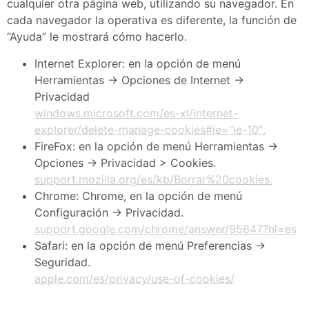
cualquier otra página web, utilizando su navegador. En
cada navegador la operativa es diferente, la función de
“Ayuda” le mostrará cómo hacerlo.
Internet Explorer: en la opción de menú
Herramientas -> Opciones de Internet ->
Privacidad
windows.microsoft.com/es-xl/internet-
explorer/delete-manage-cookies#ie=”ie-10″.
FireFox: en la opción de menú Herramientas ->
Opciones -> Privacidad > Cookies.
support.mozilla.org/es/kb/Borrar%20cookies.
Chrome: Chrome, en la opción de menú
Configuración -> Privacidad.
support.google.com/chrome/answer/95647?hl=es
Safari: en la opción de menú Preferencias ->
Seguridad.
apple.com/es/privacy/use-of-cookies/